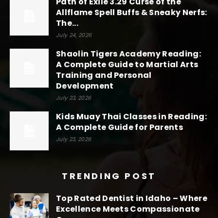
Path of Exile 3.29 Curse of the
Allflame Spell Buffs & Sneaky Nerfs:
The...
July 24, 2026
Shaolin Tigers Academy Reading:
A Complete Guide to Martial Arts
Training and Personal
Development
July 23, 2026
Kids Muay Thai Classes in Reading:
A Complete Guide for Parents
July 23, 2026
TRENDING POST
Top Rated Dentist in Idaho – Where
Excellence Meets Compassionate