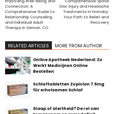
Improving Well-Being and
Comprehensive Spinal
Connection: A
Disc Injury and Headache
Comprehensive Guide to
Treatments in Hornsby:
Relationship Counseling
Your Path to Relief and
and Individual Adult
Recovery
Therapy in Denver, CO
RELATED ARTICLES
MORE FROM AUTHOR
Online Apotheek Nederland: Zo
Werkt Medicijnen Online
Bestellen
Schlaftabletten Zopiclon 7.5mg
für erholsamen Schlaf
Slaap of alertheid? De rol van