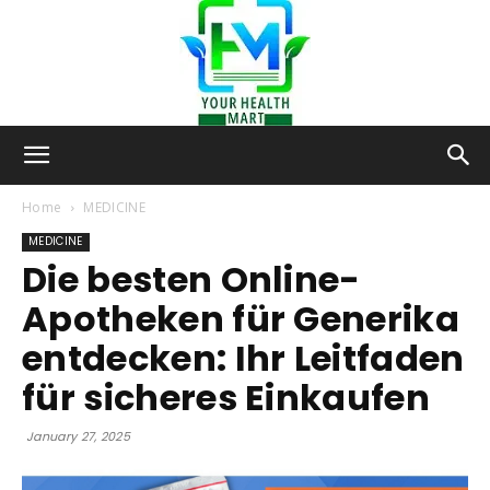
Your-
Home
MEDICINE
MEDICINE
Die besten Online-
Health-
Apotheken für Generika
entdecken: Ihr Leitfaden
Mart
für sicheres Einkaufen
January 27, 2025