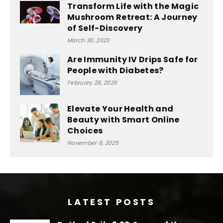
Transform Life with the Magic
Mushroom Retreat: A Journey
of Self-Discovery
March 30, 2023
Are Immunity IV Drips Safe for
People with Diabetes?
February 28, 2026
Elevate Your Health and
Beauty with Smart Online
Choices
November 8, 2025
LATEST POSTS